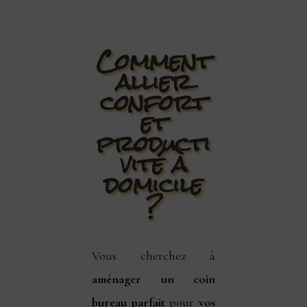
Comment
allier
confort
et
producti
vité à
domicile
?
Vous cherchez à
aménager un coin
bureau parfait
pour
vos