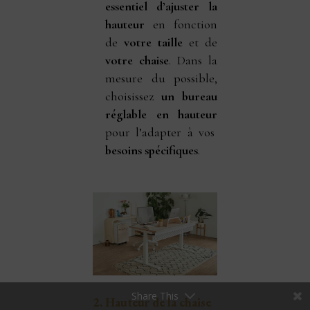
essentiel d’ajuster la
hauteur
en fonction
de
votre taille
et de
votre chaise
. Dans la
mesure du possible,
choisissez
un bureau
réglable en hauteur
pour l’adapter à vos
besoins spécifiques
.
Share This
2.
Hauteur de la chaise