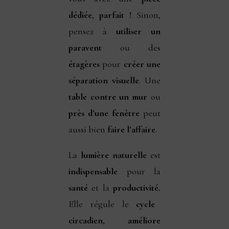
dédiée
,
parfait !
Sinon,
pensez à
utiliser un
paravent
ou des
étagères
pour
créer une
séparation visuelle
. Une
table contre un mur
ou
près d’une fenêtre
peut
aussi bien
faire l’affaire
.
La
lumière naturelle
est
indispensable
pour la
santé
et la
productivité.
Elle régule le
cycle
circadien
,
améliore