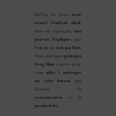
Parfois, on pense
avoir
trouvé l’endroit idéal
,
mais on s’aperçoit,
sans
pouvoir l’expliquer
, que
l’
on ne s’y sent pas bien
.
Voici quelques
principes
Feng Shui
à suivre pour
vous
aider
à
aménager
un coin bureau
qui
favorise la
concentration
et la
productivité
: