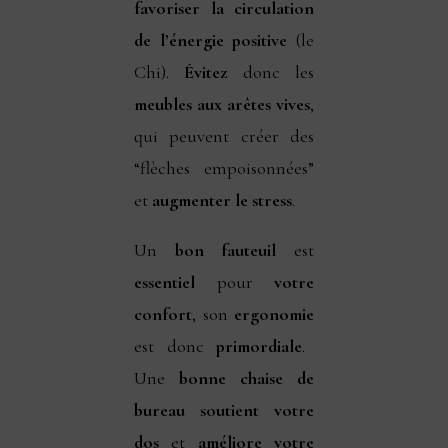
favoriser la circulation
de l’énergie positive
(le
Chi).
Évitez
donc les
meubles aux arêtes vives
,
qui peuvent créer des
“flèches empoisonnées”
et
augmenter le stress
.
Un
bon fauteuil
est
essentiel
pour
votre
confort
, son
ergonomie
est donc
primordiale
.
Une
bonne chaise de
bureau
soutient votre
dos
et
améliore votre