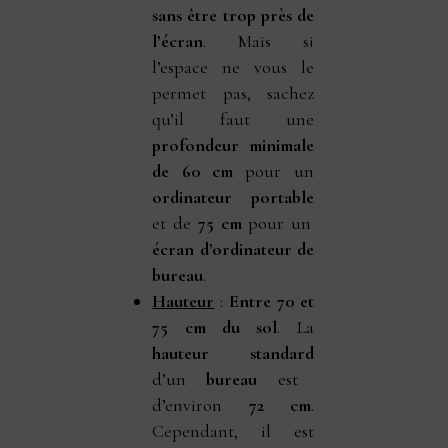
sans être trop près de
l’écran
. Mais si
l’espace ne vous le
permet pas, sachez
qu’il faut une
profondeur minimale
de 60 cm
pour un
ordinateur portable
et de
75 cm
pour un
écran d’ordinateur de
bureau
.
Hauteur
:
Entre 70 et
75 cm du sol
. La
hauteur standard
d’un
bureau
est
d’environ
72 cm
.
Cependant, il est